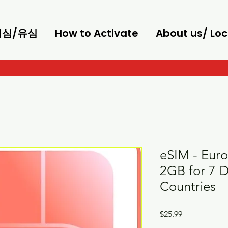
/이심/유심
How to Activate
About us/ Loc
eSIM - Euro
2GB for 7 D
Countries
Price
$25.99