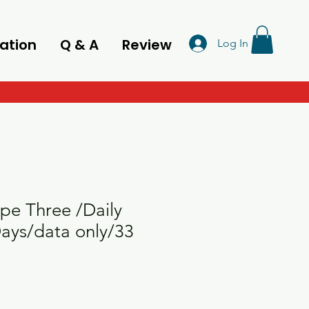
ation
Q & A
Review
Log In
pe Three /Daily
ays/data only/33