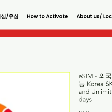
/이심/유심
How to Activate
About us/ Loc
eSIM - 
능 Korea SK
and Unlimit
days