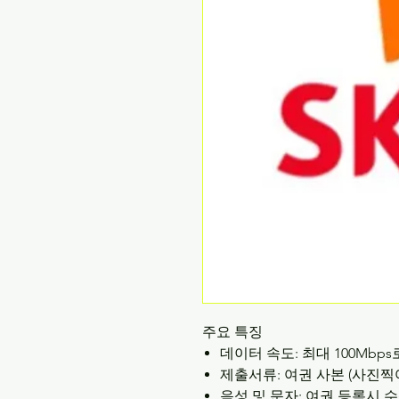
주요
특징
데이터
속도
:
최대
100Mbps
제출서류
:
여권
사본
(
사진찍
음성
및
문자
:
여권
등록시
수