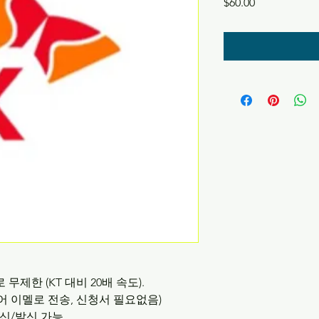
Price
$60.00
로
무제한
(KT
대비
20
배
속도
).
어
이멜로
전송, 신청서 필요없음
)
신
/
발신
가능