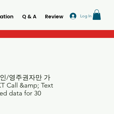
ation
Q & A
Review
Log In
외국인/영주권자만 가
T Call &amp; Text
ed data for 30